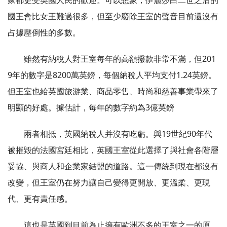
家都更受英國人民的歡迎。可以想象，伊麗莎白二世之后的
國王會比女王難過很多，但至少廢除王室的聲音目前還沒有
占據壓倒性的多數。
雖然有納稅人對王室每年的高額撥款非常不滿，但201
9年的數字是8200萬英鎊，每個納稅人平均支付1.24英鎊。
但王室也給英國旅游業、商品零售、時尚和慈善事業帶來了
明顯的好處。據估計，每年的數字約為3億英鎊
兩者相抵，英國納稅人并沒有吃虧。與19世紀90年代
被摧毀的法國宮廷相比，英國王室從此選擇了與社會各階層
妥協、與商人和企業家結盟的道路。這一傳統到現在都沒有
改變，但王室仍在努力讓自己變得更開放、更溫柔、更現
代、更有責任感。
這也是英國到目前為止擁有歐洲不多的王室之一的原