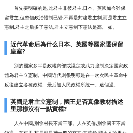
首先要明確的是,此君主非彼君主,日本、英國如今雖保
留君主,但整個政治體制已變,不再是封建君主制,而是君主立
憲制,君主之后多了憲法,君主立憲制下憲法是高。 如。
近代革命后為什么日本、英國等國家還保留
皇室?
別的國家多半是政權內部或議定或武力強制決定國家政
體為君主立憲制。中國近代則很明顯是在一次次民主革命中
反復建立各種政權。最后被人民政權所統一。這個過。
英國是君主立憲制，國王是否真像教材描述
里那樣沒有一點實權?
人在中國,別拿村長不當干部。人在英倫,別拿國王不當
領導。在村里,村長就是神一般的存在;在英倫,國王不論男女