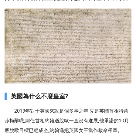
英國為什么不廢皇室?
2019年對于英國來說是個多事之年,先是英國首相特蕾
莎梅辭職,繼任首相約翰遜脫歐一直沒有進展,他承諾的10月
底脫歐目標已經成空,約翰遜把英國女王當作救命稻草。