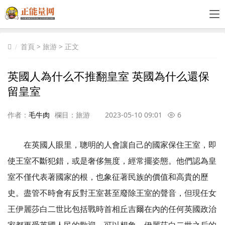
首頁
>
旅游
> 正文
英國人為什么不推翻皇室 英國為什么還保
留皇室
作者：
毛牛肉
欄目：
旅游
2023-05-10 09:01
6
在英國人眼里，聰明的人會讓自己的國家保住王室，即
使王室不斷犯錯，或是奢侈無度，經常擺姿態。他們認為皇
室不僅代表著國家的根，也象征著民族的價值和高貴的歷
史。盡管不時會有反對王室甚至廢除王室的聲音，但現任女
王伊麗莎白二世比包括戰時首相丘吉爾在內的任何英國政治