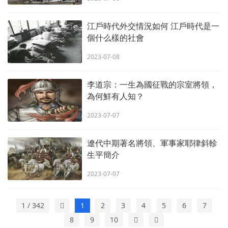
江戶時代外交情況如何 江戶時代是一
個什么樣的社會
2023-07-08
李道宗：一生為國征戰的宗室將領，
為何鮮有人知？
2023-07-07
遼代中期著名將領、軍事家耶律斜軫
生平簡介
2023-07-07
1 / 342
1
2
3
4
5
6
7
8
9
10