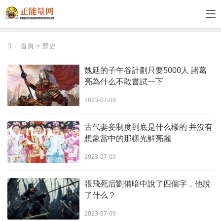
首頁
>
歷史
魏延的子午谷計劃只要5000人 諸葛
亮為什么不敢嘗試一下
2023-07-09
古代妻妾制度到底是什么樣的 并沒有
想象當中的那樣光鮮亮麗
2023-07-09
張飛死后劉備暗中說了四個字，他說
了什么？
2023-07-09