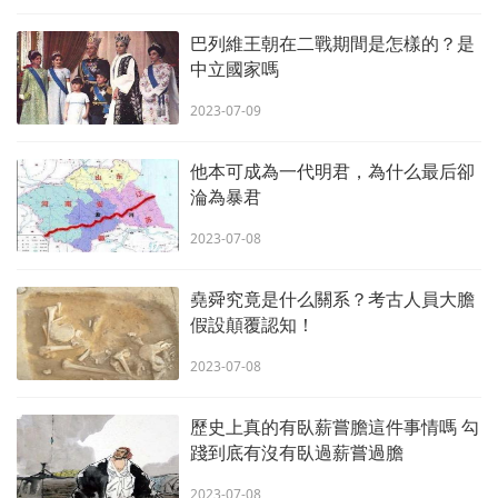
巴列維王朝在二戰期間是怎樣的？是
中立國家嗎
2023-07-09
他本可成為一代明君，為什么最后卻
淪為暴君
2023-07-08
堯舜究竟是什么關系？考古人員大膽
假設顛覆認知！
2023-07-08
歷史上真的有臥薪嘗膽這件事情嗎 勾
踐到底有沒有臥過薪嘗過膽
2023-07-08