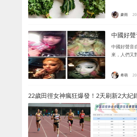
藝的一個變
它看起來像一朵
豪雨
20
中國好聲
中國好聲音
來，人們又
現實生活中
雅婷舊照首先便
希萌
20
22歲田徑女神瘋狂爆發！2天刷新2大