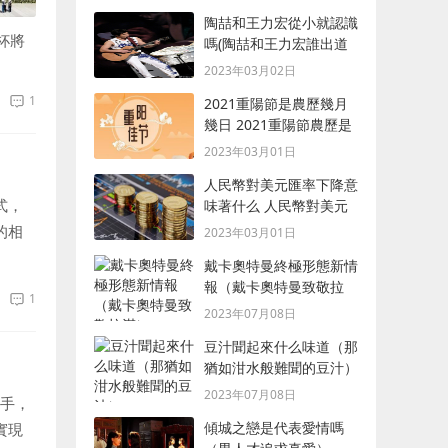
陶喆和王力宏從小就認識
杯將
嗎(陶喆和王力宏誰出道
早)
2023年03月02日
1
2021重陽節是農歷幾月
幾日 2021重陽節農歷是
什么時候
2023年03月01日
人民幣對美元匯率下降意
式，
味著什么 人民幣對美元
匯率下降含義
的相
2023年03月01日
的肖
戴卡奧特曼終極形態新情
報（戴卡奧特曼致敬拉
1
滿）
2023年07月08日
豆汁聞起來什么味道（那
猶如泔水般難聞的豆汁）
2023年07月08日
歌手，
傾城之戀是代表愛情嗎
實現