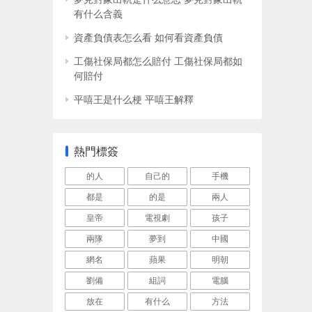
有什么含義
資產負債表怎么看 如何看資產負債
工傷社保局都怎么賠付 工傷社保局都如
何賠付
平嘻王是什么梗 平嘻王解釋
熱門標簽
的人
自己的
手機
都是
的是
兩人
皇帝
電視劇
孩子
兩隊
夢到
中國
網名
蘋果
明朝
劉備
組詞
電腦
放在
有什么
方法