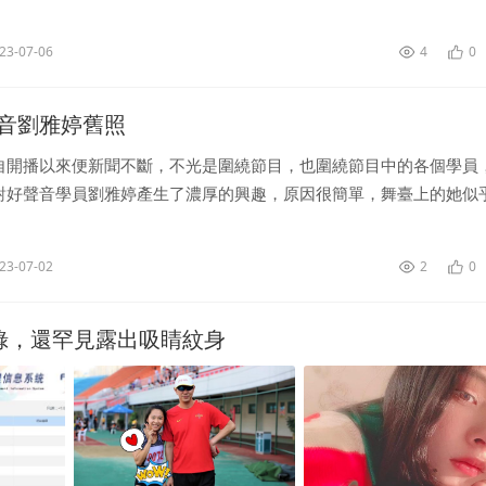
種。3、比如在一些重大節日，它有很好的觀賞價值，可以作為盆栽
盛...
23-07-06
4
0
音劉雅婷舊照
自開播以來便新聞不斷，不光是圍繞節目，也圍繞節目中的各個學員
對好聲音學員劉雅婷產生了濃厚的興趣，原因很簡單，舞臺上的她似
的她有些不一樣。下面，就來看看中國好聲音劉雅婷舊照。中國好聲
上...
23-07-02
2
0
紀錄，還罕見露出吸睛紋身