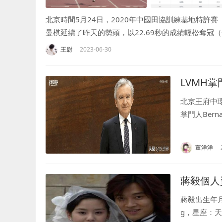
北京時間5月24日，2020年中國田協訓練基地特許
曼棋延續了昨天的勢頭，以22.69秒的成績輕松奪冠（+1.
王尉
2023-06-30
LVMH
北京王府中
掌門人Ber
位全球前首富.
董洋洋
蔣毅個人
蔣毅出生年月
g，星座：