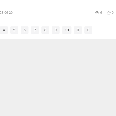
考上了中國電影樂團藝術團了，在團中，劉雨潼是擔當嘉賓獨唱演員
舞...
23-06-20
6
0
4
5
6
7
8
9
10