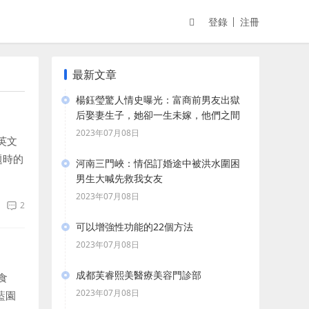
登錄
注冊
最新文章
楊鈺瑩驚人情史曝光：富商前男友出獄
后娶妻生子，她卻一生未嫁，他們之間
到底發生了什么？
2023年07月08日
英文
題時的
河南三門峽：情侶訂婚途中被洪水圍困
男生大喊先救我女友
2023年07月08日
2
可以增強性功能的22個方法
2023年07月08日
成都芙睿熙美醫療美容門診部
食
2023年07月08日
藍園