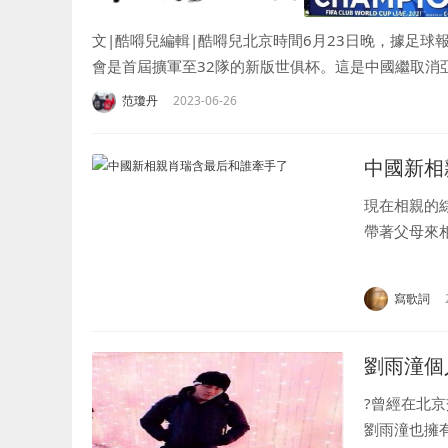
文|酷嘚兒編輯|酷嘚兒北京時間6月23日晚，據足球
會是首屆擴軍至32隊的新版世俱杯。這是中國繼取消亞
范瓊丹
2023-06-26
中國新相
現在相親的
帶著父母來
親平臺。這
瑞含，截至201
寫歌詞
劉雨潼個
?曾經在北
劉雨潼也擁