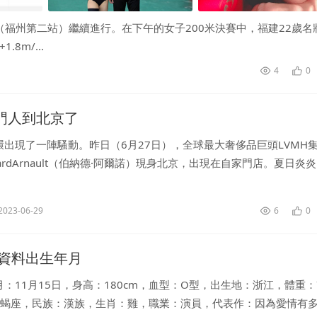
賽（福州第二站）繼續進行。在下午的女子200米決賽中，福建22歲名
8m/...
4
0
掌門人到北京了
環出現了一陣騷動。昨日（6月27日），全球最大奢侈品巨頭LVMH
nardArnault（伯納德·阿爾諾）現身北京，出現在自家門店。夏日炎
..
2023-06-29
6
0
資料出生年月
：11月15日，身高：180cm，血型：O型，出生地：浙江，體重：7
天蝎座，民族：漢族，生肖：雞，職業：演員，代表作：因為愛情有