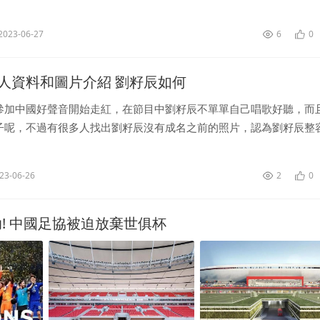
牡丹、親愛的回家、二胎時代、愛在蒼茫大地，成就：優酷影視盛典
2023-06-27
6
0
人資料和圖片介紹 劉籽辰如何
參加中國好聲音開始走紅，在節目中劉籽辰不單單自己唱歌好聽，而
子呢，不過有很多人找出劉籽辰沒有成名之前的照片，認為劉籽辰整
們就看看劉籽辰整容前后對的照片吧劉籽辰年紀很小，不過在唱歌上
...
23-06-26
2
0
助! 中國足協被迫放棄世俱杯