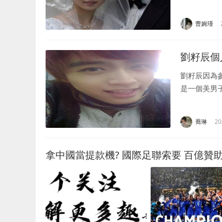
戰旗、鳳凰
劇最佳...
曹婉瑾
劉籽辰個
劉籽辰因為
是一個美男
了，下面我
有天賦，劉籽辰
喬琳
20
拿中國當提款機? 國際足聯索要 百億贊