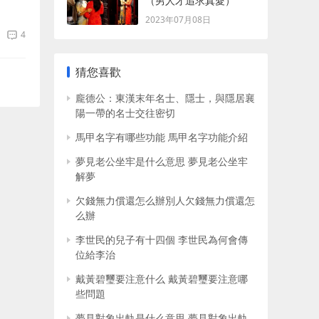
（男人才追求真愛）
，因
2023年07月08日
4
猜您喜歡
龐德公：東漢末年名士、隱士，與隱居襄
陽一帶的名士交往密切
馬甲名字有哪些功能 馬甲名字功能介紹
夢見老公坐牢是什么意思 夢見老公坐牢
解夢
欠錢無力償還怎么辦別人欠錢無力償還怎
么辦
李世民的兒子有十四個 李世民為何會傳
位給李治
戴黃碧璽要注意什么 戴黃碧璽要注意哪
些問題
夢見對象出軌是什么意思 夢見對象出軌