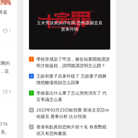
將葛
玉米男孩真的存在嗎 恐怖原圖是真
實事件嗎
1
學校里感染了甲流，被告知要開復課證
集團的
明才能返校，請問復課證明怎么開？
炎，這
王皓和妻子后來咋樣了 王皓妻子跳舞
憤然離場視頻怎么回事
5
李維嘉出什么事了怎么突然消失了 代
言爭議怎么看
2023年03月23日歐預賽 斯洛文尼亞vs
哈薩克 賽事分析 比分預測
7k
香港有點黃的恐怖片前十名 有香艷鏡
多美、
頭又有恐怖畫面