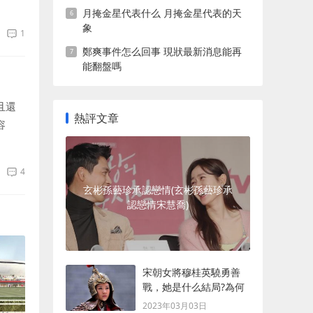
電視
月掩金星代表什么 月掩金星代表的天
象
1
鄭爽事件怎么回事 現狀最新消息能再
能翻盤嗎
且還
熱評文章
容
面很
4
玄彬孫藝珍承認戀情(玄彬孫藝珍承
認戀情宋慧喬)
宋朝女將穆桂英驍勇善
戰，她是什么結局?為何
最后會被殺死？
2023年03月03日