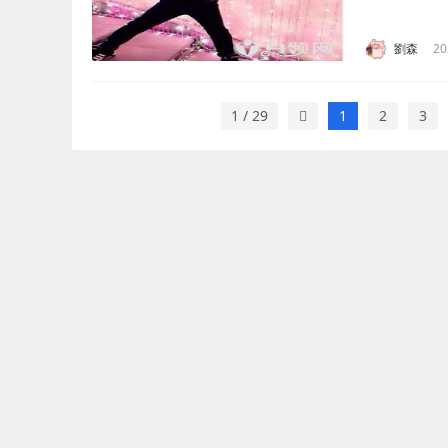
自己的夢想
此鍛煉了大量的
劉森
20
1 / 29
1
2
3