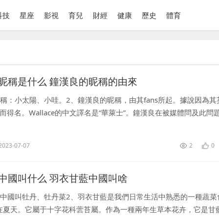
科技
星座
影視
育兒
財經
健康
歷史
體育
昵稱是什么 鐘漢良的昵稱的由來
稱：小太陽、小哇。2、鐘漢良的昵稱，由其fans所起。據說因為其
ace而得名。Wallace的中文譯名是“華萊士”。鐘漢良在被媒體問及此問
是因為臺灣人說Wallace時發音不準，就成了“哇萊士”...
2023-07-07
2
0
中國叫什么 羽衣甘藍中國叫啥
藍中國叫牡丹、牡丹菜2、羽衣甘藍是我們日常生活中熟悉的一種蔬菜
在夏天。它屬于十字花科蕓苔屬。作為一種兩年生草本花卉，它是甘