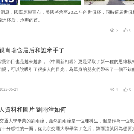
報消息，國際足聯宣布，美國將承辦2025年的世俱杯，同時這屆世俱
洲杯后，承辦的首...
5
0
親肖瑞含最后和誰牽手了
綜藝節目也是越來越多，《中國新相親》更是采取了新一種的思維模
相親，可以說吸引了很多人的目光，為單身的朋友們帶來了一個不錯
檔節目中有一位比較吸睛的常駐嘉賓，那就是已經參加過好幾期節目
9...
2023-06-21
4
0
人資料和圖片 劉雨潼如何
京交通大學畢業的劉雨潼，雖然劉雨潼是一位理科生，但是作為一位
有十分感性的一面，從北京交通大學畢業了之后，劉雨潼就因為想要