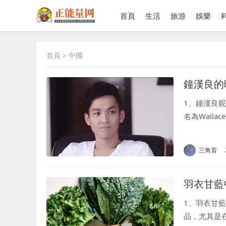
首頁
生活
旅游
娛樂
首頁
> 中國
鐘漢良的
1、鐘漢良昵
名為Wall
解釋是：可能
三角雷
羽衣甘藍
1、羽衣甘
品，尤其是