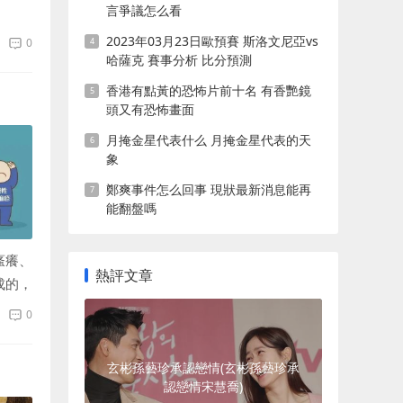
兩？
言爭議怎么看
2023年03月23日歐預賽 斯洛文尼亞vs
0
哈薩克 賽事分析 比分預測
香港有點黃的恐怖片前十名 有香艷鏡
頭又有恐怖畫面
月掩金星代表什么 月掩金星代表的天
象
鄭爽事件怎么回事 現狀最新消息能再
能翻盤嗎
瘙癢、
熱評文章
成的，
0
玄彬孫藝珍承認戀情(玄彬孫藝珍承
認戀情宋慧喬)