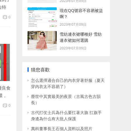
2023年07月09日
位特
現在QQ號容不容易被盜
啊？
0
2023年07月09日
雪紡連衣裙哪種好 雪紡
連衣裙如何選購
2023年07月09日
猜您喜歡
怎么選擇適合自己的內衣穿著舒服（夏天
穿內衣太不容易了）
優良食
環，
塵世中其實最美的夜景（古風古色古韻
長）
0
古代打仗士兵為什么要扛著大旗 扛旗手
身邊為什么有大批人保護
萬科董事長王石個人資料以及照片