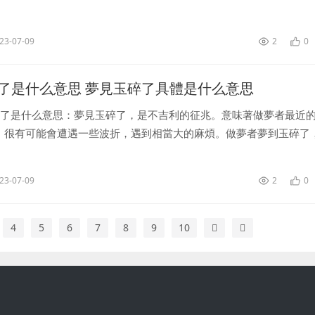
期待生活中會出現一些新鮮的刺激的事情來調節你生活中的無趣，想
...
23-07-09
2
0
了是什么意思 夢見玉碎了具體是什么意思
碎了是什么意思：夢見玉碎了，是不吉利的征兆。意味著做夢者最近
，很有可能會遭遇一些波折，遇到相當大的麻煩。做夢者夢到玉碎了
可能會發生一些意想不到的事情，可能是自己或者家人有出現意外的
己在意...
23-07-09
2
0
4
5
6
7
8
9
10