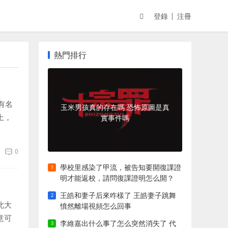
登錄
注冊
熱門排行
有名
玉米男孩真的存在嗎 恐怖原圖是真
上，
實事件嗎
橘
0
學校里感染了甲流，被告知要開復課證
明才能返校，請問復課證明怎么開？
王皓和妻子后來咋樣了 王皓妻子跳舞
此大
憤然離場視頻怎么回事
意可
李維嘉出什么事了怎么突然消失了 代