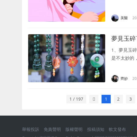
夢預示著你
變自己目前的現
美醫
20
夢見玉碎
1、夢見玉
是不太妙的
現實中極有
能，亦或是自
齊妙
20
1 / 197
1
2
3
舉報投訴
免責聲明
版權聲明
投稿須知
軟文發布