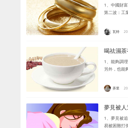
1、中國財
第二波：工
“健康”已
到環境污染、.
瓦特
20
喝祛濕茶
1、能夠調
另外，也能
胖主要的原
有較好的預防.
弄里
20
夢見被人
1、夢見被
易被困難打