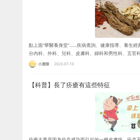
點上面“華醫養身堂”……疾病查詢、健康指導、養生
分內科、外科、兒科、皮膚科、婦科和男性科、五官
物，以食物...
小鹿限
2023-07-10
【科普】長了疥瘡有這些特征
疥瘡主要是因為疥蟲感染而引起的一種皮膚病，疥蟲