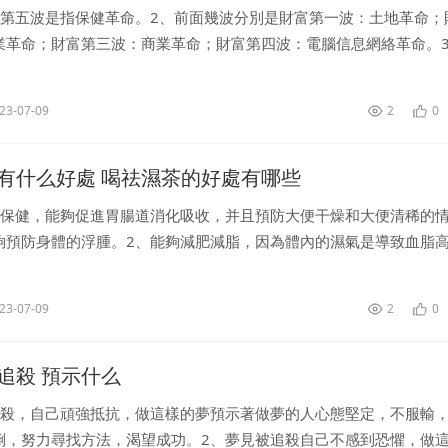
富第五波是指保健革命。2、前面幾波分別是財富第一波：土地革命；
業革命；財富第三波：商業革命；財富第四波：電腦信息網絡革命。
成為人們生活中經常被提及的一個熱門話題，小到吃喝住行中的無數細
..
23-07-09
2
0
有什么好處 喝祛濕茶的好處有哪些
理保健，能夠促進胃腸道消化吸收，并且預防大便干燥和大便清稀的
夠預防身體的浮腫。2、能夠減肥減脂，因為體內的濕氣是導致血脂
因，所以其實祛濕茶能夠減肥和減脂的。3、能夠提高人體的免疫力
..
23-07-09
2
0
追殺 預示什么
追殺，自己頑強抵抗，做這樣的夢預示著做夢的人心態堅定，不服輸
倒，努力尋找方法，渴望成功。2、夢見被追殺自己不感到恐懼，做