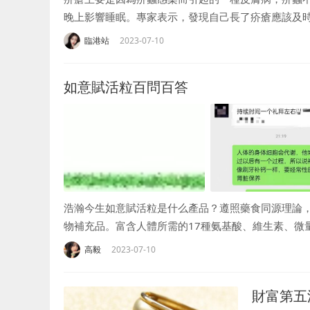
晚上影響睡眠。專家表示，發現自己長了疥瘡應該及
殊，大多數病人出現...
臨港站
2023-07-10
如意賦活粒百問百答
浩瀚今生如意賦活粒是什么產品？遵照藥食同源理論
物補充品。富含人體所需的17種氨基酸、維生素、微
消除疲勞，梳理身...
高毅
2023-07-10
財富第五