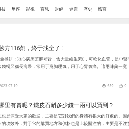
科技
星座
影視
育兒
財經
健康
歷史
體育
驗方116劑，終于找全了！
麻小金橘餅：冠心病黑芝麻補腎，含大量維生素E，可軟化血管，是中醫
金錢橘又稱長壽果，常用于寬胸理氣，用于心胃氣痛。這兩味藥一寬
于冠心病患者來說是一個很好的食療方。方法：取黑芝麻30克，小金
2023-07-10
659
0
哪里有賣呢？鐵皮石斛多少錢一兩可以買到？
在也是深受大家的歡迎，主要是它對我們的身體有很大的好處的。因
它的功效外，對于它的購買地方和價格也是比較關注的，主要是不注