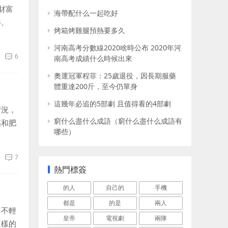
財富
海帶配什么一起吃好
3、
烤箱烤雞腿預熱要多久
節，大
河南高考分數線2020啥時公布 2020年河
6
南高考成績什么時候出來
奧運冠軍程菲：25歲退役，因長期服藥
體重達200斤，至今仍單身
這幾年必追的5部劇 且值得看的4部劇
情況，
窮什么盡什么成語（窮什么盡什么成語有
高和肥
哪些）
，并且
7
熱門標簽
的人
自己的
手機
都是
的是
兩人
，不輕
皇帝
電視劇
兩隊
這樣的