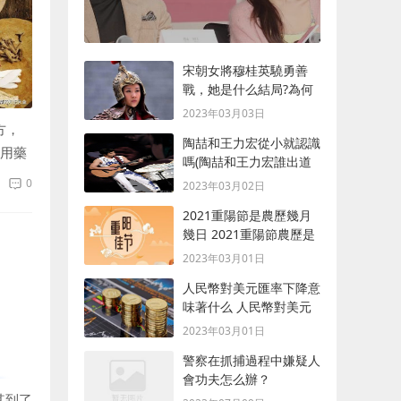
宋朝女將穆桂英驍勇善
戰，她是什么結局?為何
最后會被殺死？
2023年03月03日
方，
陶喆和王力宏從小就認識
用藥
嗎(陶喆和王力宏誰出道
早)
0
2023年03月02日
2021重陽節是農歷幾月
幾日 2021重陽節農歷是
什么時候
2023年03月01日
人民幣對美元匯率下降意
味著什么 人民幣對美元
匯率下降含義
2023年03月01日
警察在抓捕過程中嫌疑人
會功夫怎么辦？
其到了