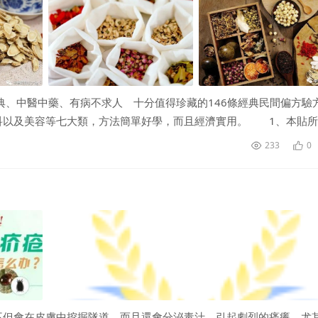
經典、中醫中藥、有病不求人 十分值得珍藏的146條經典民間偏方驗
科以及美容等七大類，方法簡單好學，而且經濟實用。 1、本貼所
233
0
不但會在皮膚中挖掘隧道，而且還會分泌毒汁，引起劇烈的瘙癢，尤