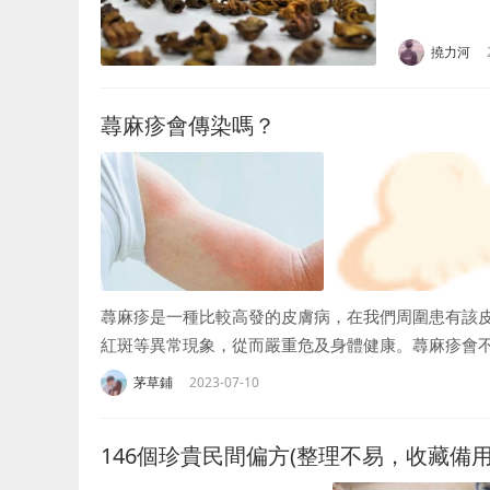
能買到偽劣
先來了解一下鐵
撓力河
蕁麻疹會傳染嗎？
蕁麻疹是一種比較高發的皮膚病，在我們周圍患有該
紅斑等異常現象，從而嚴重危及身體健康。蕁麻疹會
其在短時間內會讓...
茅草鋪
2023-07-10
146個珍貴民間偏方(整理不易，收藏備