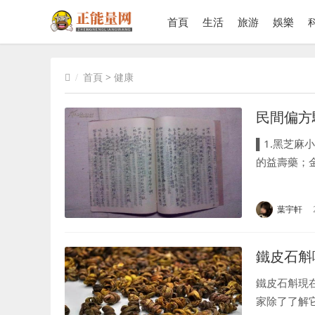
首頁
生活
旅游
娛樂
首頁
>
健康
民間偏方
▌1.黑芝
的益壽藥；
一潤下，對
餅...
葉宇軒
鐵皮石斛
鐵皮石斛現
家除了了解