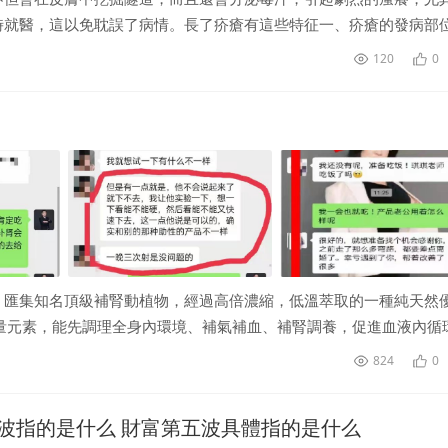
時就醫，這以免耽誤了病情。長了疥瘡有這些特征一、疥瘡的發病部
120
0
，匯集知名頂級補腎動植物，經過高倍濃縮，低溫萃取的一種純天然
量元素，能先調理全身內環境、補氣補血、補腎調養，促進血液內循
824
0
波指的是什么 財富第五波具體指的是什么