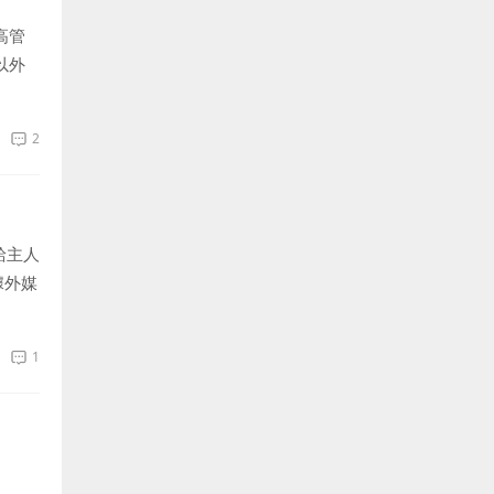
高管
以外
2
給主人
據外媒
1