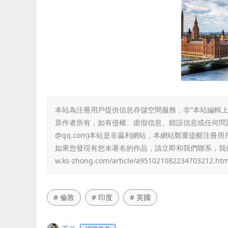
本站為注冊用戶提供信息存儲空間服務，非“本站編輯上
原作者所有，如有侵權、虛假信息、錯誤信息或任何問題，
@qq.com)本站是非贏利網站，本網站鄭重提醒注
如果您發現有您未署名的作品，請立即和我們聯系，我
w.ks-zhong.com/article/a951021082234703212.htm
# 倫敦
# 印度
# 英國