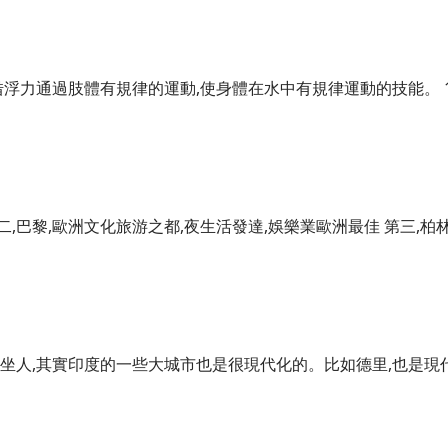
借浮力通過肢體有規律的運動,使身體在水中有規律運動的技能。 
。
二,巴黎,歐洲文化旅游之都,夜生活發達,娛樂業歐洲最佳 第三,柏林
坐人,其實印度的一些大城市也是很現代化的。比如德里,也是現
。