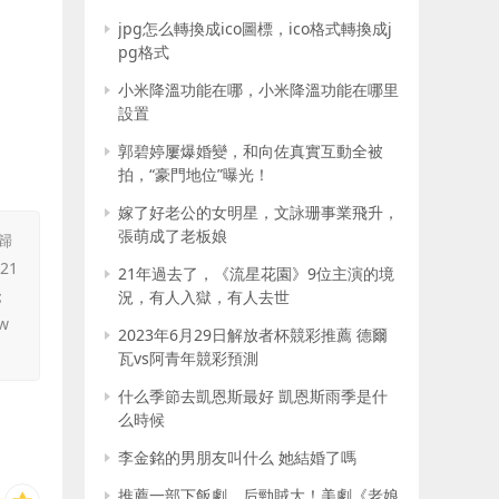
jpg怎么轉換成ico圖標，ico格式轉換成j
pg格式
小米降溫功能在哪，小米降溫功能在哪里
設置
郭碧婷屢爆婚變，和向佐真實互動全被
拍，“豪門地位”曝光！
嫁了好老公的女明星，文詠珊事業飛升，
張萌成了老板娘
歸
21
21年過去了，《流星花園》9位主演的境
；
況，有人入獄，有人去世
ww
2023年6月29日解放者杯競彩推薦 德爾
瓦vs阿青年競彩預測
什么季節去凱恩斯最好 凱恩斯雨季是什
么時候
李金銘的男朋友叫什么 她結婚了嗎
推薦一部下飯劇，后勁賊大！美劇《老娘