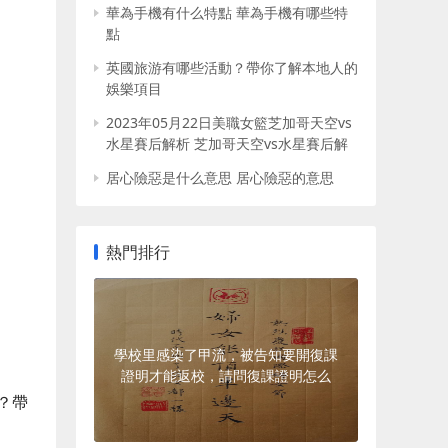
華為手機有什么特點 華為手機有哪些特
點
英國旅游有哪些活動？帶你了解本地人的
娛樂項目
2023年05月22日美職女籃芝加哥天空vs
水星賽后解析 芝加哥天空vs水星賽后解
析圖
居心險惡是什么意思 居心險惡的意思
熱門排行
學校里感染了甲流，被告知要開復課
證明才能返校，請問復課證明怎么
開？
？帶