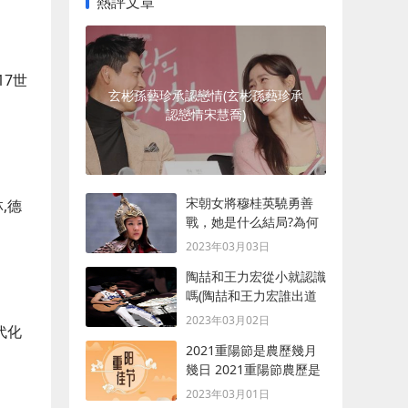
熱評文章
17世
玄彬孫藝珍承認戀情(玄彬孫藝珍承
認戀情宋慧喬)
宋朝女將穆桂英驍勇善
,德
戰，她是什么結局?為何
最后會被殺死？
2023年03月03日
陶喆和王力宏從小就認識
嗎(陶喆和王力宏誰出道
早)
2023年03月02日
代化
2021重陽節是農歷幾月
幾日 2021重陽節農歷是
什么時候
2023年03月01日