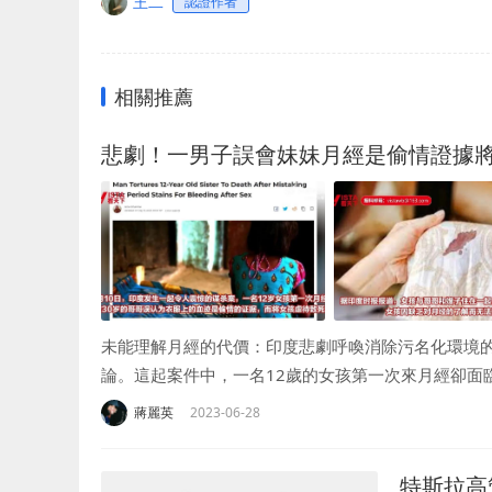
王二
認證作者
相關推薦
悲劇！一男子誤會妹妹月經是偷情證據
未能理解月經的代價：印度悲劇呼喚消除污名化環境
論。這起案件中，一名12歲的女孩第一次來月經卻面臨
蔣麗英
2023-06-28
特斯拉高