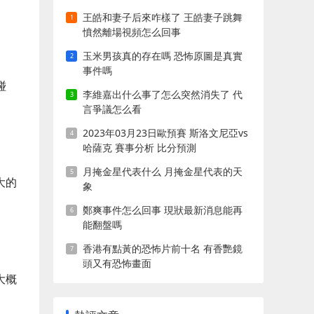
王皓和妻子后來咋樣了 王皓妻子跳舞
憤然離場視頻怎么回事
玉米男孩真的存在嗎 恐怖原圖是真實
事件嗎
碰
李維嘉出什么事了怎么突然消失了 代
言爭議怎么看
2023年03月23日歐預賽 斯洛文尼亞vs
哈薩克 賽事分析 比分預測
月掩金星代表什么 月掩金星代表的天
大的
象
鄭爽事件怎么回事 現狀最新消息能再
能翻盤嗎
香港有點黃的恐怖片前十名 有香艷鏡
頭又有恐怖畫面
大概