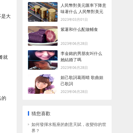
人民幣對美元匯率下降意
味著什么 人民幣對美元
不是大
匯率下降含義
2023年03月01日
紫薯和什么配做輔食
2023年06月28日
李金銘的男朋友叫什么
餐就
她結婚了嗎
2023年06月28日
妲己歌詞葛雨晴 歌曲妲
己歌詞
2023年06月28日
名的
猜您喜歡
如何發揮水瓶座的創意天賦，改變你的世
界？