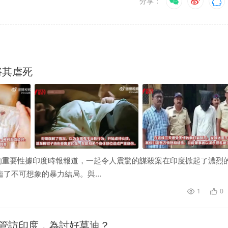
分享：
將其虐死
的重要性據印度時報報道，一起令人震驚的謀殺案在印度掀起了濃烈
了不可想象的暴力結局。與...
1
0
管訪印度，為討好莫迪？