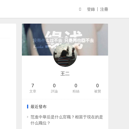
登錄
注冊
王二
7
0
0
0
文章
評論
粉絲
被贊
最近發布
范進中舉后是什么官職？相當于現在的是
什么職位？