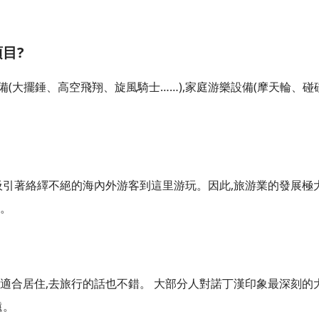
目?
(大擺錘、高空飛翔、旋風騎士……),家庭游樂設備(摩天輪、碰
吸引著絡繹不絕的海內外游客到這里游玩。因此,旅游業的發展極
國。
適合居住,去旅行的話也不錯。 大部分人對諾丁漢印象最深刻的
遠。