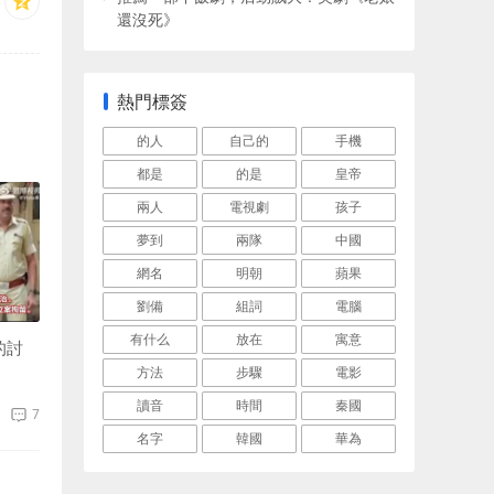
還沒死》
熱門標簽
的人
自己的
手機
都是
的是
皇帝
兩人
電視劇
孩子
夢到
兩隊
中國
網名
明朝
蘋果
劉備
組詞
電腦
有什么
放在
寓意
的討
方法
步驟
電影
讀音
時間
秦國
7
名字
韓國
華為