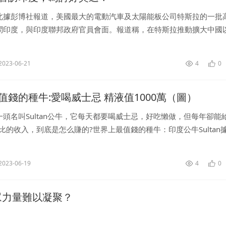
北據彭博社報道，美國最大的電動汽車及太陽能板公司特斯拉的一批
問印度，與印度聯邦政府官員會面。報道稱，在特斯拉推動擴大中國
際，這是該公司深化在印...
2023-06-21
4
0
值錢的種牛:愛喝威士忌 精液值1000萬（圖）
頭名叫Sultan公牛，它每天都要喝威士忌，好吃懶做，但每年卻能
盧比的收入，到底是怎么賺的?世界上最值錢的種牛：印度公牛Sultan
Sultan(中文：蘇丹)公牛，來自印度哈里亞納邦的Nar...
2023-06-19
4
0
眾力量難以凝聚？