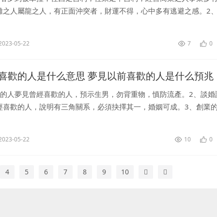
雞之人屬龍之人，有正面沖突者，財運不得，心中多有逃避之感。2
車撞，因金錢與他人間爭斗，相處多為不安，財運舉足無措，事業多
...
2023-05-22
7
0
喜歡的人是什么意思 夢見以前喜歡的人是什么預兆
孕的人夢見曾經喜歡的人，預示生男，勿背重物，慎防流產。2、談婚
經喜歡的人，說明有三角關系，必須抉擇其一，婚姻可成。3、創業
的人，代表吉兇參半，有得有失。宜慎之。4、準備考試的人夢見曾
..
2023-05-22
10
0
4
5
6
7
8
9
10