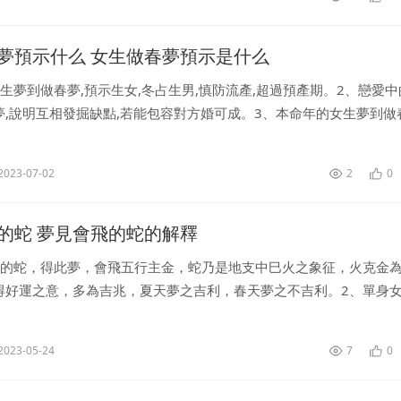
夢預示什么 女生做春夢預示是什么
生夢到做春夢,預示生女,冬占生男,慎防流產,超過預產期。2、戀愛中
夢,說明互相發掘缺點,若能包容對方婚可成。3、本命年的女生夢到做
有起伏,還是有財利可得,算是平順。4、做生意的女生夢到做春夢,代表.
2023-07-02
2
0
的蛇 夢見會飛的蛇的解釋
飛的蛇，得此夢，會飛五行主金，蛇乃是地支中巳火之象征，火克金
得好運之意，多為吉兆，夏天夢之吉利，春天夢之不吉利。2、單身
爭不斷，與家人有正面沖突者，生活更有不利之事，財運難以興旺。
2023-05-24
7
0