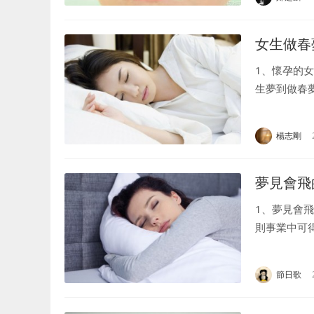
女生做春
1、懷孕的女
生夢到做春
意味著雖然運
楊志剛
夢見會飛
1、夢見會
則事業中可
之，家庭紛
就是夢...
節日歌