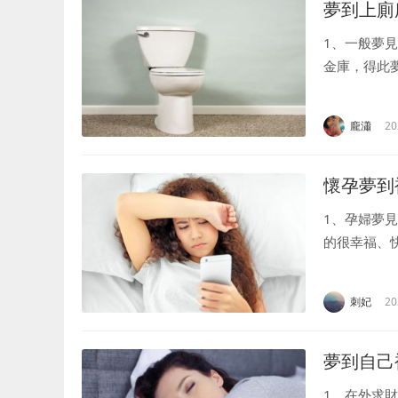
夢到上廁
1、一般夢
金庫，得此
求財者，往
可得改善，多為
龐瀟
20
懷孕夢到
1、孕婦夢
的很幸福、
夢見被蛇咬
朋友被蛇咬，.
刺妃
20
夢到自己
1、在外求