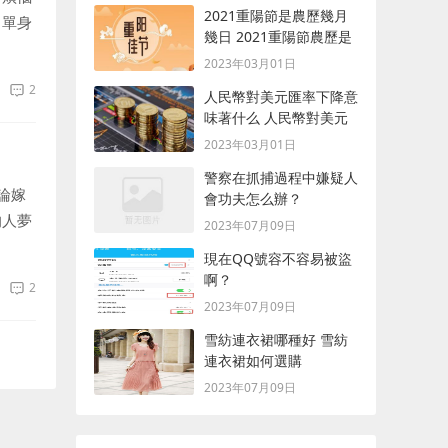
2021重陽節是農歷幾月
、單身
幾日 2021重陽節農歷是
有反
什么時候
2023年03月01日
2
人民幣對美元匯率下降意
味著什么 人民幣對美元
匯率下降含義
2023年03月01日
警察在抓捕過程中嫌疑人
論嫁
會功夫怎么辦？
的人夢
2023年07月09日
經喜歡
現在QQ號容不容易被盜
啊？
2
2023年07月09日
雪紡連衣裙哪種好 雪紡
連衣裙如何選購
2023年07月09日