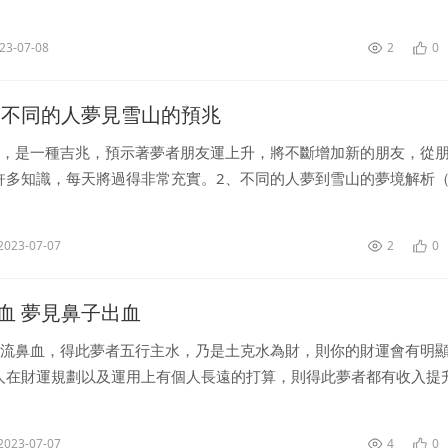
多麻煩事。便如果是孕婦夢見蛇纏身的話，這可是一個好預兆哦，預
...
23-07-08
2
0
 不同的人夢見雪山的預兆
山，是一種吉兆，預示著夢者朋友運上升，將不斷增加新的朋友，從
許多知識，每天將過得非常充實。2、不同的人夢到雪山的夢境解析（
人夢到雪山，預示生女，注意飲食。（2）談婚論嫁的人夢到雪山，
..
2023-07-07
2
0
血 夢見鼻子出血
見流鼻血，得此夢者五行主水，乃是土克水為財，則你的財運會有明
人在財運規劃以及運用上有個人長遠的打算，則得此夢者都有收入提
本人在財運上也有好的技術，從業創意等行業者，多有意外之財。夏
之...
2023-07-07
4
0