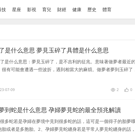
科技
星座
影視
育兒
財經
健康
歷史
體育
了是什么意思 夢見玉碎了具體是什么意思
碎了是什么意思：夢見玉碎了，是不吉利的征兆。意味著做夢者最近
，很有可能會遭遇一些波折，遇到相當大的麻煩。做夢者夢到玉碎了
可能會發生一些意想不到的事情，可能是自己或者家人有出現意外的
己在意...
23-07-09
2
0
夢到蛇是什么意思 孕婦夢見蛇的最全預兆解讀
見很多蛇若是孕婦在夢境中見到很多蛇的話，這可是一個得子的胎夢
胞胎或者是多胞胎。2、孕婦夢見蛇纏身若是平常人夢見蛇纏身的話