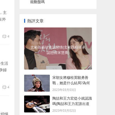
能翻盤嗎
，主
在外
熱評文章
發展
4
玄彬孫藝珍承認戀情(玄彬孫藝珍承
認戀情宋慧喬)
者生活
孕婦
婦夢見
宋朝女將穆桂英驍勇善
戰，她是什么結局?為何
4
最后會被殺死？
2023年03月03日
陶喆和王力宏從小就認識
嗎(陶喆和王力宏誰出道
早)
2023年03月02日
有煩惱