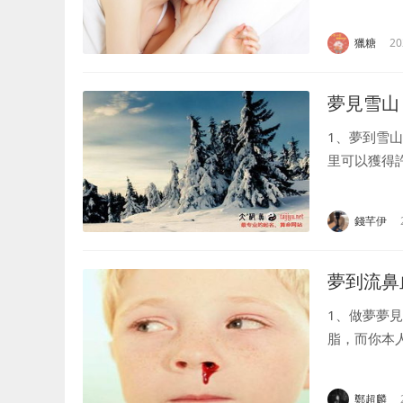
將會發生很
將會生貴子。3
獵糖
20
夢見雪山
1、夢到雪
里可以獲得
懷有身孕的
方過剛強，互.
錢芊伊
夢到流鼻
1、做夢夢
脂，而你本
跡象，而你
之吉利，冬天夢
鄭超麟