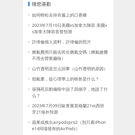
猜您喜歡
如何輕松去掉衣服上的口香糖
2023年7月10日美國vs加拿大陣容 美國v
s加拿大陣容首發預測
許瑋倫個人資料，許瑋倫的照片
燃氣費用只能去民生燃氣交嗎（燃氣繳費
不用去營業廳啦）
山竹透明是怎么回事（山竹透明的原因）
怨氣重，從心理學上的映射是什么？
張飛死后劉備暗中說了四個字，他說了什
么？
2023年7月09日歐青賽英格蘭21vs西班
牙21海外預測
蘋果或推出airpodspro2（別只看iPhon
e14同場發布的AirPods）