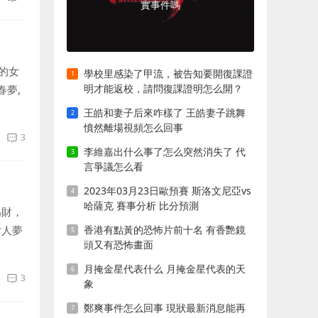
實事件嗎
的女
學校里感染了甲流，被告知要開復課證
明才能返校，請問復課證明怎么開？
春夢,
..
王皓和妻子后來咋樣了 王皓妻子跳舞
憤然離場視頻怎么回事
3
李維嘉出什么事了怎么突然消失了 代
言爭議怎么看
2023年03月23日歐預賽 斯洛文尼亞vs
哈薩克 賽事分析 比分預測
為財，
女人夢
香港有點黃的恐怖片前十名 有香艷鏡
頭又有恐怖畫面
以上
月掩金星代表什么 月掩金星代表的天
3
象
鄭爽事件怎么回事 現狀最新消息能再