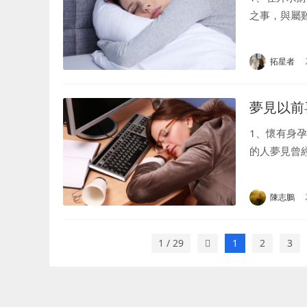
之事，與屬
女人夢到被
復之意，得此夢
拓星者
夢見以前
1、懷有身
的人夢見曾
見曾經喜歡
的人，意味著.
陳志鵬
1 / 29
1
2
3