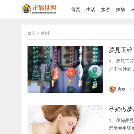
首頁
生活
旅游
娛樂
首頁
> 夢到
夢見玉碎
1、夢見玉
是不太妙的
現實中極有
能，亦或是自
齊妙
20
孕婦做夢
1、孕婦夢
示著會生雙