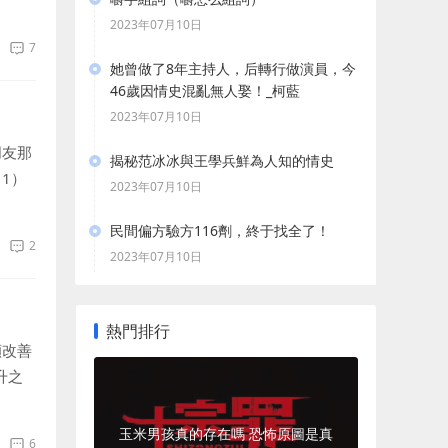
示著
2023年07月10日
7
她曾做了8年主持人，后轉行做演員，今
46歲因情史混亂無人娶！_柯藍
2023年07月10日
朋友那
揭秘范冰冰與王學兵鮮為人知的情史
1）
2023年07月10日
說明雙
民間偏方驗方116劑，終于找全了！
2
2023年07月10日
熱門排行
顯改善
升之
天夢
玉米男孩真的存在嗎 恐怖原圖是真
6