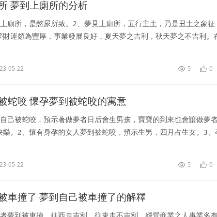
所 夢到上廁所的分析
見上廁所，是憋尿所致。2、夢見上廁所，五行主土，乃是丑土之象征
夢財運頗為豐厚，事業發展良好，夏天夢之吉利，秋天夢之不吉利。
南走吉利，往北走不吉利，得此夢與屬兔之人，屬牛之人合作，事業
他...
23-05-22
5
0
被蛇咬 懷孕夢到被蛇咬的寓意
見自己被蛇咬，預示著做夢者日后會生男孩，寶寶的到來也會讓做夢
快樂。2、懷有身孕的女人夢到被蛇咬，預示生男，四月占生女。3、
，是吉兆，預示著做夢者會喜得貴子，寶寶會很健康的出生。4、孕
..
23-05-22
5
0
被車撞了 夢到自己被車撞了的解釋
財者夢到被車撞，往西走吉利，往東走不吉利，經營商業之人事業多