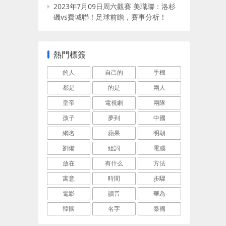
2023年7月09日周六觀賽 美職聯：洛杉
磯vs費城聯！足球前瞻，賽事分析！
熱門標簽
的人
自己的
手機
都是
的是
兩人
皇帝
電視劇
兩隊
孩子
夢到
中國
網名
蘋果
明朝
劉備
組詞
電腦
放在
有什么
方法
寓意
時間
步驟
電影
讀音
華為
韓國
名字
秦國