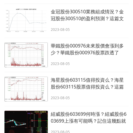
金冠股份300510業務組成情況？金
冠股份300510的盈利預測？這篇文
章帶你了解！
2023-08-05
華鐵股份000976未來股價會漲到多
少？華鐵股份000976股票跌透了
嗎？散戶一定要知道！
2023-08-05
海星股份603115值得投資么？海星
股份603115股票值得投資么？這篇
文章揭曉答案！
2023-08-05
紐威股份603699何時漲？紐威股份6
03699上漲有可能嗎？記住這幾點就
夠了！
2023-08-05