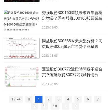
秀強股份300160業績未來幾年會穩
定增長？秀強股份300160股票業績
預測？這些應該早點知道！
2023-08-05
同益股份300538今天大盤分析？同
益股份300538后市走勢？簡單實
用，就看這篇！
2023-08-05
運達股份300772近段時間適不適合
買？運達股份300772我國行情分
析？從這些要素來看！
2023-08-05
1 / 74
1
2
3
4
5
6
7
8
9
10